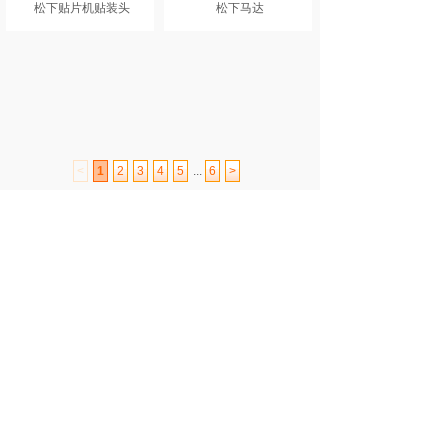
松下贴片机贴装头
松下马达
<
1
2
3
4
5
...
6
>
广东芯灵实业有限公司